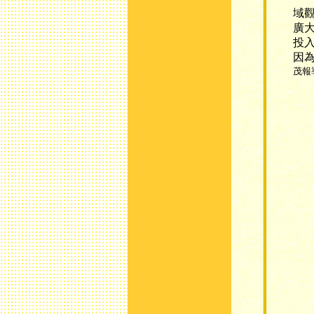
域
廣
投
因
茂報