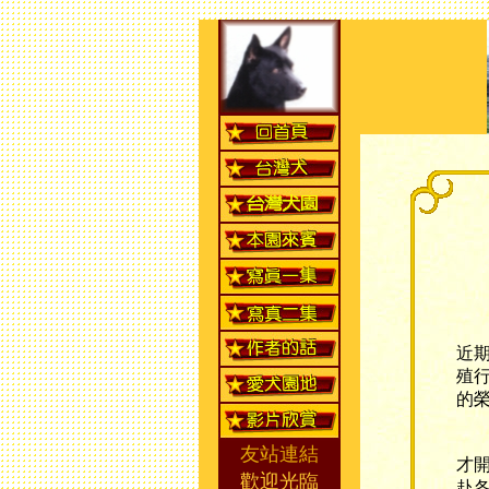
俗
近
殖
的
早
友站連結
才
歡迎光臨
赴