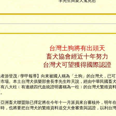
李先生與愛犬鬼見愁
台灣土狗將有出頭天
畜犬協會經近十年努力
台灣犬可望獲得國際認證
者游登茂 / 學甲報導】向來被國人稱為「土狗」的台灣犬，
已可
際市場。本土台灣犬俱樂部會長李先生昨天說，經由中華民國畜
建有八大柱﹝有連續四代血統證明書稱為一柱﹞的台灣犬繁殖資
查。
洲畜犬聯盟除已擇定將在今年十一月派員來台審核外，明年在
會時，也將要把台灣犬的繁殖資料送交大會審查與認證，以利台
。