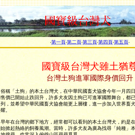
‧
第一頁
‧
第二頁
‧
第三頁
‧
第四頁
‧
第五頁
‧
國寶級台灣犬雖土猶
台灣土狗進軍國際身價回升
稱「土狗」的本土台灣犬，在中華民國畜犬協會今年一月四日
期售價已開始止跌回升，許多犬友因土狗已可進軍國際舞台，都
行列，並希望中華民國畜犬協會能更上層樓，進一步加入世界畜
榮耀。
年在台灣的鄉下地方，經常都可以看到的本土台灣犬，約是在
開始掀起熱絡的飼養風潮。當時，許多犬友為廣為找尋「純種」
各地搜尋，也常深入偏僻山區尋尋覓覓。