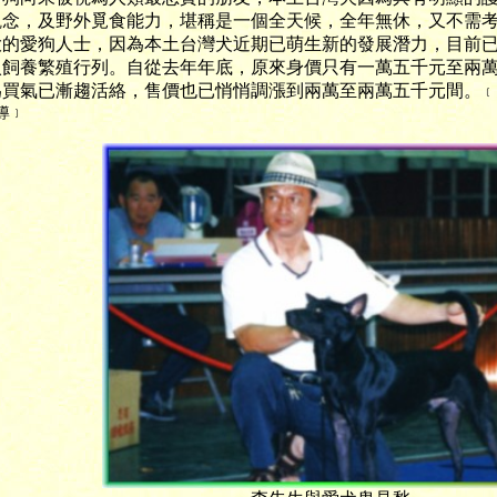
觀念，及野外覓食能力，堪稱是一個全天候，全年無休，又不需
大的愛狗人士，因為本土台灣犬近期已萌生新的發展潛力，目前
入飼養繁殖行列。自從去年年底，原來身價只有一萬五千元至兩
為買氣已漸趨活絡，售價也已悄悄調漲到兩萬至兩萬五千元間。
﹝
導﹞