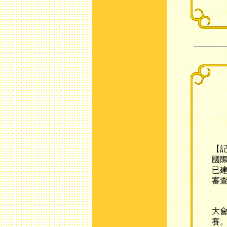
【記
國
已
審
亞
大
賽