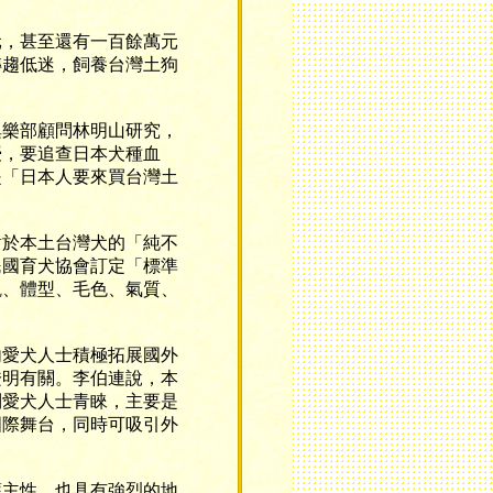
，甚至還有一百餘萬元
轉趨低迷，飼養台灣土狗
樂部顧問林明山研究，
授，要追查日本犬種血
是「日本人要來買台灣土
於本土台灣犬的「純不
民國育犬協會訂定「標準
觀、體型、毛色、氣質、
愛犬人士積極拓展國外
證明有關。李伯連說，本
到愛犬人士青睞，主要是
國際舞台，同時可吸引外
主性，也具有強烈的地