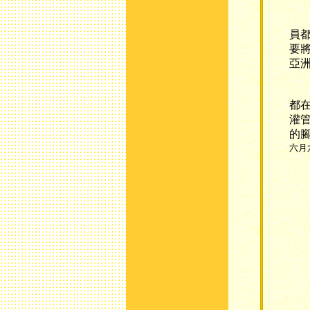
台
員
要
亞
台
都
灌
的
六月