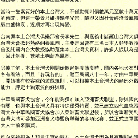
時一隻素質好的本土台灣犬，不僅動輒叫價數萬元至數十萬元
交的傳聞，但這一榮景只維持幾年光景，隨即又因社會經濟景氣
風氣由盛轉衰，近期才再出現轉變。
南縣本土台灣犬俱樂部會長李先生，與嘉義市諸羅山台灣犬俱
土台灣犬會掀起熱絡飼養風潮，主要是因曾有三名日本人類學教
，曾委託國內台大教授協助蒐集本土台灣犬資料，許多人誤以為
」，因此飼養、繁殖土狗蔚為風潮。
據了解，本土台灣犬剛開始掀起飼養熱潮時，國內各地犬友對
」各有看法，而且「各玩各的」，遲至民國八十一年，才由中華
」，開始擁有較客觀的遊戲規則，可以根據本土台灣犬的頭部外
動能力，評定土狗素質的好與壞。
華民國畜犬協會，今年能夠獲准加入亞洲畜犬聯盟，除與國內
場有關，也與本土台灣犬具有特殊優秀特質，並已建立四代血統
台灣犬在中華民國畜犬協會加入亞洲畜犬聯盟後，所以會重新受
為台灣犬將可參加亞洲畜犬聯盟所舉辦的各項比賽，並正式進軍
愛犬人士前來購買。
向來被視為人類最忠實的朋友，本土台灣犬因為具有明顯的護