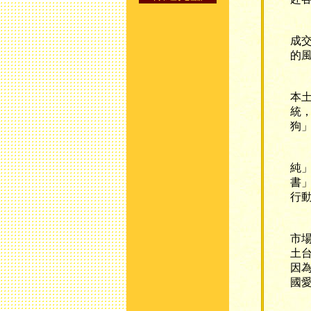
當
成
的
台
本
統
狗
另
純
書
行
中
市
土
因
國
狗