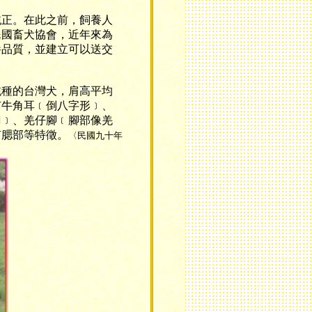
正。在此之前，飼養人
民國畜犬協會，近年來為
養品質，並建立可以送交
種的台灣犬，肩高平均
有牛角耳﹝倒八字形﹞、
刀﹞、羌仔腳﹝腳部像羌
有腮部等特徵。
〈民國九十年