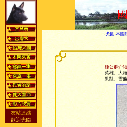
‧
犬園
‧
本園
種公群介
英雄、大
凱凱、雪
友站連結
歡迎光臨