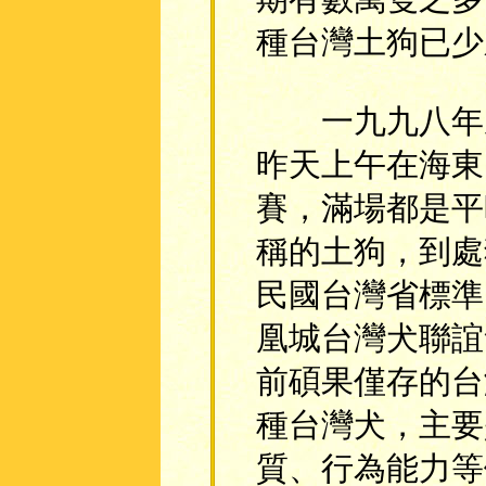
種台灣土狗已少
一九九八年鳳
昨天上午在海東
賽，滿場都是平
稱的土狗，到處
民國台灣省標準
凰城台灣犬聯誼
前碩果僅存的台
種台灣犬，主要
質、行為能力等