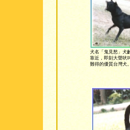
犬名「鬼見愁」犬
靠近，即刻大聲吠
難得的優質台灣犬