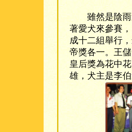
雖然是陰雨連
著愛犬來參賽，
成十二組舉行，
帝獎各一。王儲
皇后獎為花中花
雄，犬主是李伯