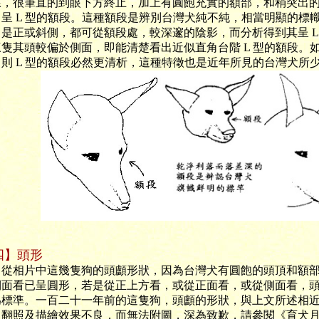
線，很筆直的到眼下方終止，加上有圓飽充實的額部，和稍突出
，呈
L
型的額段。這種額段是辨別台灣犬純不純，相當明顯的標
向是正或斜側，都可從額段處，較深邃的陰影，而分析得到其呈 L
三隻其頭較偏於側面，即能清楚看出近似直角台階 L 型的額段。
，則 L 型的額段必然更清析，這種特徵也是近年所見的台灣犬所
四】頭形
相片中這幾隻狗的頭顱形狀，因為台灣犬有圓飽的頭頂和額部
側面看已呈圓形，若是從正上方看，或從正面看，或從側面看，
為標準。一百二十一年前的這隻狗，頭顱的形狀，與上文所述相
，翻照及描繪效果不良，而無法附圖，深為致歉，請參閱《育犬