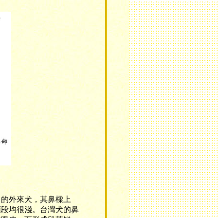
的外來犬，其鼻樑上
額段均很淺。台灣犬的鼻