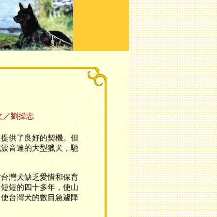
文／劉操志
提供了良好的契機。但
或波音達的大型獵犬，馳
台灣犬缺乏愛惜和保育
，短短的四十多年，使山
，使台灣犬的數目急遽降