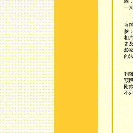
圖
一
其
台
臉
相
史
影
的
在
刊
額
附
不