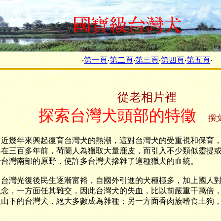
‧
第一頁
‧
第二頁
‧
第三頁
‧
第四頁
‧
第五頁
‧
從老相片裡
探索台灣犬頭部的特徵
撰
幾年來興起復育台灣犬的熱潮，這對台灣犬的受重視和保育，
早在三百多年前，荷蘭人為獵取大量鹿皮，而引入不少類似靈提
於台灣南部的原野，使許多台灣犬摻雜了這種獵犬的血統。
灣光復後民生逐漸富裕，自國外引進的犬種極多，加上國人對
觀念，一方面任其雜交，因此台灣犬的失血，比以前嚴重千萬倍
及山下的台灣犬，絕大多數成為雜種；另一方面香肉族嗜食土狗
。