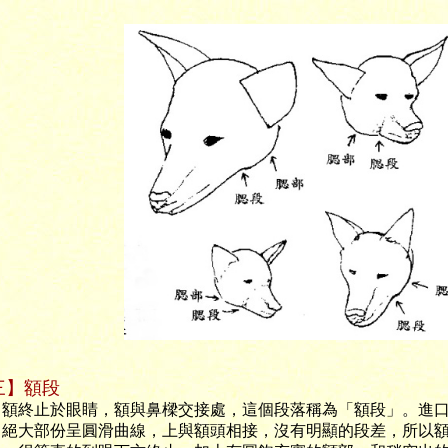
。
三】額段
終止於眼睛，額與鼻樑交接處，這個段落稱為「額段」。進口
，絕大部份呈圓滑曲線，上與額頭相接，沒有明顯的段差，所以