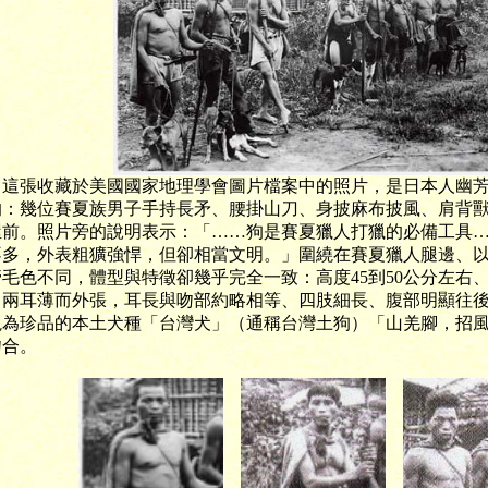
張收藏於美國國家地理學會圖片檔案中的照片，是日本人幽芳
的：幾位賽夏族男子手持長矛、腰掛山刀、身披麻布披風、肩背
屋前。照片旁的說明表示：「……狗是賽夏獵人打獵的必備工具
不多，外表粗獷強悍，但卻相當文明。」圍繞在賽夏獵人腿邊、
管毛色不同，體型與特徵卻幾乎完全一致：高度45到50公分左右
、兩耳薄而外張，耳長與吻部約略相等、四肢細長、腹部明顯往後
視為珍品的本土犬種「台灣犬」（通稱台灣土狗）「山羌腳，招
吻合。