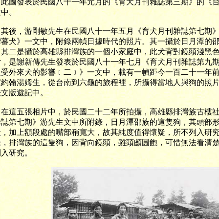
，此圖發表於民國八十一年元月的《育犬月刊雜誌第三期》的《
文中。
後，游剛敏先生在民國八十一年五月《育犬月刊雜誌第七期》
灣蕃犬》一文中，附錄兩幀日據時代的照片。其一攝於日月潭的
；其二是攝於高雄縣排灣族的一個小家庭中，此犬背對鏡頭淺黑
片，是謝新傳先生發表於民國八十一年七月《育犬月刊雜誌第九
及受外來犬的影響
﹝二﹞
》一文中，載有一幀距今一百二十一年
家約翰湯姆生，從台南到六龜的旅程裡，所攝得當地人與狗的照
法文版遊記中。
這五張相片中，於民國二十二年所拍攝，高雄縣排灣族古樓社
雜誌第七期》游先生文中所附錄，日月潭邵族的這隻狗，其頭部
段，加上額段處的嘴部稍寬大，故其純度值得懷疑，所不列入研
錄，排灣族的這隻狗，因背向鏡頭，雖頭顱圓飽，可惜無法看清
列入研究。