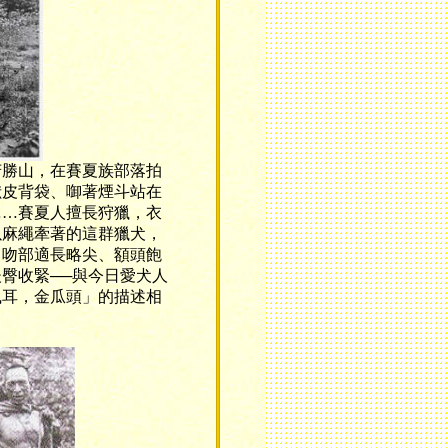
勝山，在賽夏族部落拍
獸皮背袋、啣著煙斗站在
……賽夏人擅長狩獵，衣
以麻繩牽著的這群獵犬，
、吻部適長略尖、額頭飽
臀收緊──與今日愛犬人
風耳，金瓜頭」的描述相