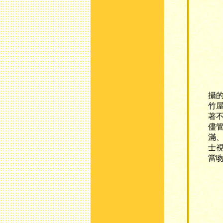
這
攝
竹
著
儘
滿
士
當