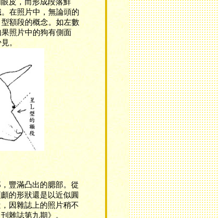
的眼皮，而形成段落鮮
幟。在照片中，無論頭的
 型額段的概念。如左數
如果照片中的狗有側面
少見。
，豐滿凸出的腮部。從
頭顱的形狀還是以近似圓
近，因雜誌上的照片稍不
月刊雜誌第九期》。