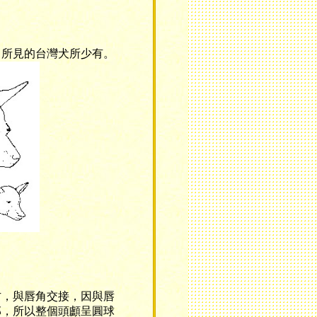
所見的台灣犬所少有。
，與唇角交接，因與唇
部，所以整個頭顱呈圓球