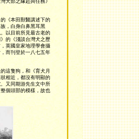
台灣犬部之緣起與任務》
的《本田獸醫講述下的
邵族，白身白鼻黑耳黑
色。以目前所見最古老的
期》的《淺談台灣犬之歷
前，英國皇家地理學會攝
片，而刊登於一八七五年
的這隻狗，和《育犬月
形狀相近，都沒有明顯的
究。又同期游先生文中所
楚整個頭部的模樣，故也