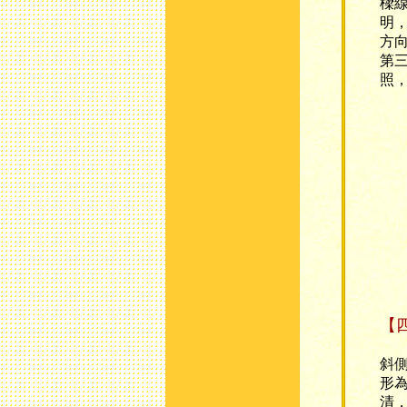
樑
明
方
第
照
【
從
斜
形
清