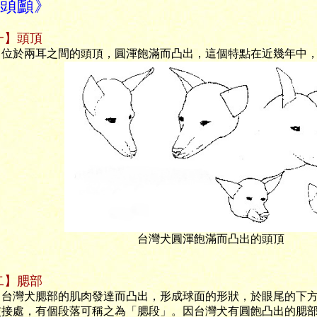
 頭顱》
一】頭頂
於兩耳之間的頭頂，圓渾飽滿而凸出，這個特點在近幾年中，
台灣犬圓渾飽滿而凸出的頭頂
二】腮部
灣犬腮部的肌肉發達而凸出，形成球面的形狀，於眼尾的下方
交接處，有個段落可稱之為「腮段」。因台灣犬有圓飽凸出的腮