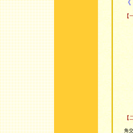
《
【
位
【
台
角