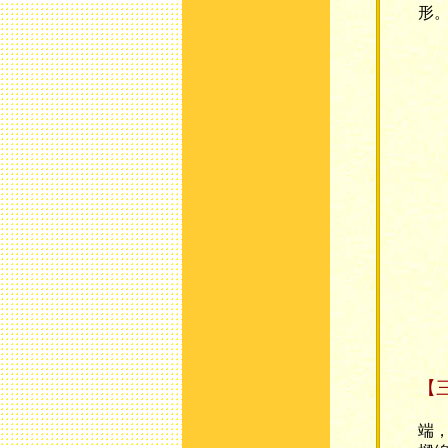
形
【
額
端