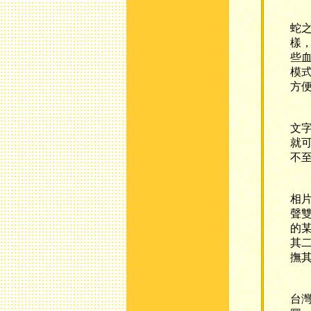
純
蛇
樣
些
模
方
在
文
就
不
對
相
聲
的
其
撫
這
台