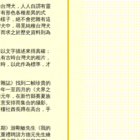
台灣犬，人人自謂有靈
會有形色各種差異的式
的樣子，絕不會把雜有這
灣犬中，尋覓純種台灣犬
，而求之於歷史資料則為
以文字描述來得真確；
以有古時台灣犬的相片，
犬時，以此作為標準，才
雜誌》找到二幀珍貴的
十年一至四月的《犬界之
國元年，在新竹縣賽夏族
有意安排而集合的攝影。
古樓社酋長蹲在高台，手
期》游剛敏先生《我的
以重禮聘請方德元先生繪