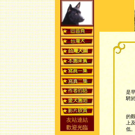
近
是
騁
台
的
友站連結
上
歡迎光臨
低