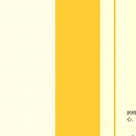
現
的
心