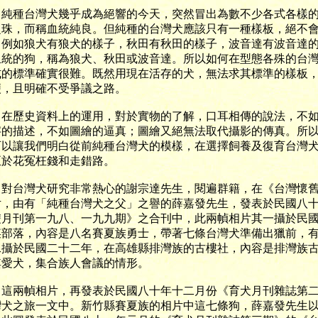
種台灣犬幾乎成為絕響的今天，突然冒出為數不少各式各樣的
之珠，而稱血統純良。但純種的台灣犬應該只有一種樣板，絕不
，例如狼犬有狼犬的樣子，秋田有秋田的樣子，波音達有波音達
血統的狗，稱為狼犬、秋田或波音達。所以如何在型態各殊的台
式的標準確實很難。既然用現在活存的犬，無法求其標準的樣板
便，且明確不受爭議之路。
歷史資料上的運用，對於實物的了解，口耳相傳的說法，不如
字的描述，不如圖繪的逼真；圖繪又絕無法取代攝影的傳真。所
可以讓我們明白從前純種台灣犬的模樣，在選擇飼養及復育台灣
至於花冤枉錢和走錯路。
台灣犬研究非常熱心的謝宗達先生，閱遍群籍，在《台灣懷舊
片，由有「純種台灣犬之父」之譽的薛嘉發先生，發表於民國八
雙月刊第一九八、一九九期》之合刊中，此兩幀相片其一攝於民
某部落，內容是八名賽夏族勇士，帶著七條台灣犬準備出獵前，
二攝於民國二十二年，在高雄縣排灣族的古樓社，內容是排灣族
其愛犬，集合族人會議的情形。
兩幀相片，再發表於民國八十年十二月份《育犬月刊雜誌第二
灣犬之旅一文中。新竹縣賽夏族的相片中這七條狗，薛嘉發先生